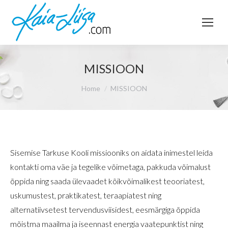
MISSIOON
You are here:
Home
MISSIOON
Sisemise Tarkuse Kooli missiooniks on aidata inimestel leida
kontakti oma väe ja tegelike võimetaga, pakkuda võimalust
õppida ning saada ülevaadet kõikvõimalikest teooriatest,
uskumustest, praktikatest, teraapiatest ning
alternatiivsetest tervendusviisidest, eesmärgiga õppida
mõistma maailma ja iseennast energia vaatepunktist ning