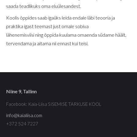
saada teadlikuks oma eluülesandest.
Koolis õppides saab igaüks leida endale läbi teooria ja
praktika igast teemast just omale sobiva
lähenemisviisi ning õppida kuulama omaenda südame häält,
tervendama ja aitama nii ennast kui teisi.
Niine 9, Tallinn
Facebook: Kaia-Liisa SISEMISE TARKUSE KOOL
info@kaialiisa.com
+372 524 7227