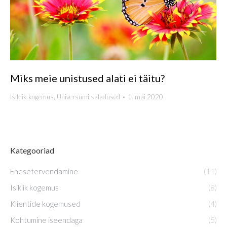
Miks meie unistused alati ei täitu?
Isiklik kogemus
,
Universumi saladused
1. mai 2020
Kategooriad
Enesetervendamine
(11)
Isiklik kogemus
(8)
Klientide kogemused
(4)
Kohtumine iseendaga
(5)