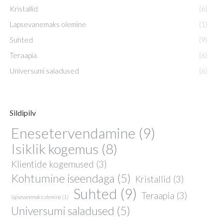
Kristallid
(6)
Lapsevanemaks olemine
(1)
Suhted
(9)
Teraapia
(6)
Universumi saladused
(6)
Sildipilv
Enesetervendamine
(9)
Isiklik kogemus
(8)
Klientide kogemused
(3)
Kohtumine iseendaga
(5)
Kristallid
(3)
Suhted
(9)
Teraapia
(3)
lapsevanemaks olemine
(1)
Universumi saladused
(5)